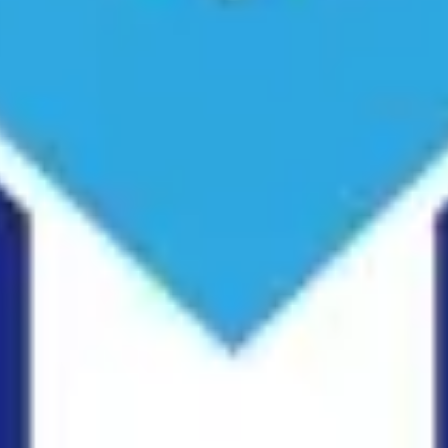
经济学硕士毕业是什么要求？
能金融硕士毕业是什么要求？
士毕业是什么要求？