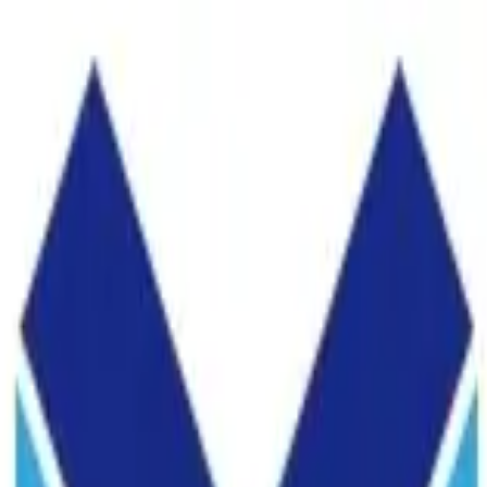
MBA报名网
首页
院校库
专本科
统考硕士
免联考硕士
博士
论文
关于我们
免费咨询
打开菜单
首页
MBA资讯
合办硕士其他资讯
2026年东莞理工学院与英国龙比亚大学合办商业信息技
术硕士有入学考试吗？
2026年东莞理工学院与英国龙
比亚大学合办商业信息技术硕