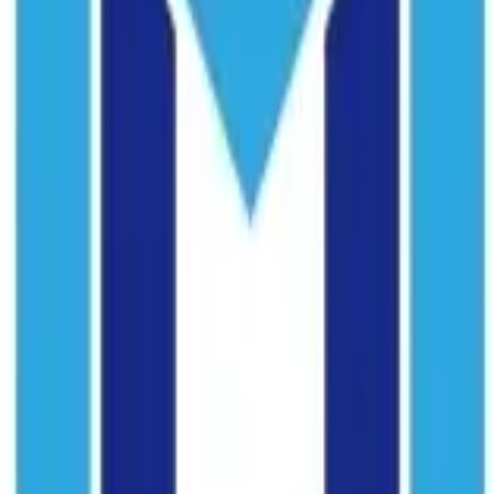
济学硕士毕业是什么要求？
07-05
146
2026年广西民族大学与韩国首尔科学综合大学院大学合办智能
金融硕士毕业是什么要求？
07-05
131
2026年云南农业大学与英国伍尔弗汉普顿大学合办项目管理硕
士毕业是什么要求？
07-05
145
2026年云南财经大学与英国龙比亚大学合办信息科学硕士毕业
是什么要求？
07-05
149