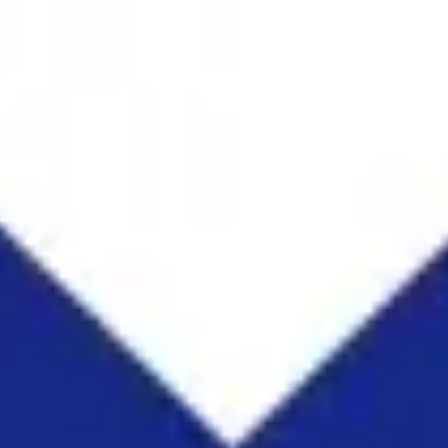
据智能硕士有入学考试吗？
雷恩高等商学院合办金融数据智能