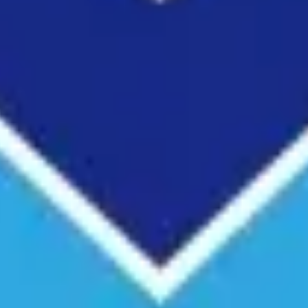
士项目，依托2025年12月正式获得教育部批准的非独立法人
目。该项目由国家“双一流”建设高校、“211工程”重点建设大
硕士有入学考试吗？
有入学考试吗？