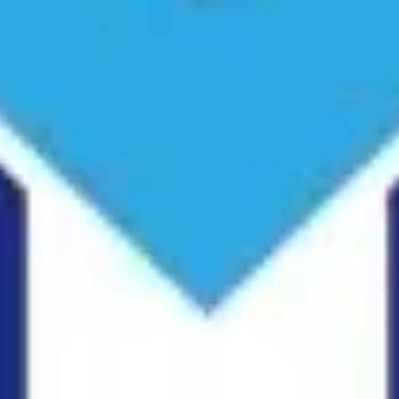
经济学硕士毕业是什么要求？
能金融硕士毕业是什么要求？
士毕业是什么要求？