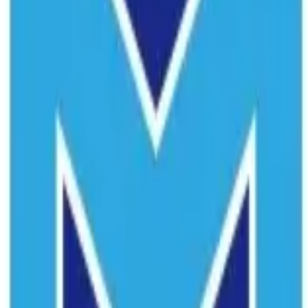
2026年北京中医药大学与美国史蒂文斯理工学院合办医疗健康
领导力与管理硕士有入学考试吗？
下一篇
2026年江西财经大学与英国埃塞克斯大学合办经济学与数据科
学硕士有入学考试吗？
立即领取学习资料
专业的招生顾问为您提供一对一咨询服务
官方邮箱
zhouchun@mbaedux.com
微信咨询
扫码添加顾问
微信扫码添加顾问
立即申请
相关推荐