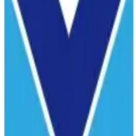
有入学考试吗？
合办硕士其他资讯
南昌大学合办硕士考核
2026年07月04日
42
阅读
南昌大学与法国普瓦提埃大学合作举办的国际企业管理硕士项
目，是全国早期经国务院学位办批准、由教育部正式备案的中
外合作办学项目，项目办学资质可在国家教育部相关平台查
询，多年来始终保持合规稳定的办学节奏。该项目早在1997年
就由两校联合成立中法工商管理教育培训中心启动招生培养，
至今已有近三十年的办学历史，先后三次以优良成绩通过教育
部组织的中外合作办学项目合格评估，还曾获得“中法合作办
学的典范”的高度评价
# MBA资讯
分享至：
微信
微博
复制链接
上一篇