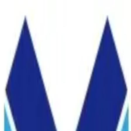
MBA报名网
首页
院校库
专本科
统考硕士
免联考硕士
博士
论文
关于我们
免费咨询
打开菜单
首页
MBA资讯
合办硕士其他资讯
2026年云南财经大学与英国格林威治大学合办项目管理
硕士有入学考试吗？
2026年云南财经大学与英国格
林威治大学合办项目管理硕士