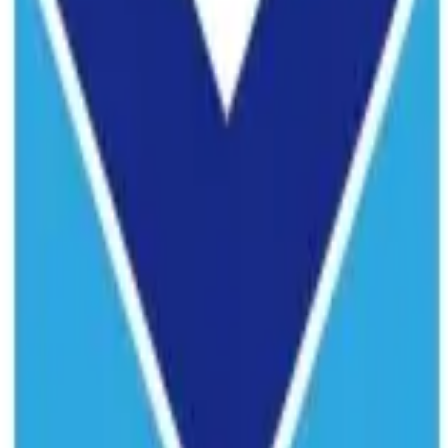
有入学考试吗？
合办硕士其他资讯
云南财经大学合办硕士考核
2026年07月04日
40
阅读
云南财经大学与英国格林威治大学合作举办的项目管理硕士学
位教育项目，是2004年就经国务院学位办和教育部正式批准设
立的正规中外合作办学硕士项目，至今已有二十余年的成熟办
学历程，累计培养了三千五百余名优质行业人才，先后三次通
过中国教育部中外合作办学评估，五次通过英国高等教育质量
保障委员会和格林威治大学教学质量监控委员会的权威评估，
办学质量始终保持在国内中外合作办学项目的第一梯队。该项
目由云南财经大学专
# MBA资讯
分享至：
微信
微博
复制链接
上一篇