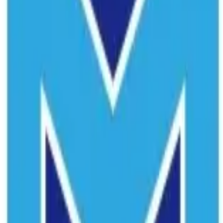
2026年天津大学与英国雷丁大学合办金融与金融科技硕士有入
学考试吗？
下一篇
2026年北京语言大学与美国东北州立大学合办MBA有入学考
试吗？
立即领取学习资料
专业的招生顾问为您提供一对一咨询服务
官方邮箱
zhouchun@mbaedux.com
微信咨询
扫码添加顾问
微信扫码添加顾问
立即申请
相关推荐