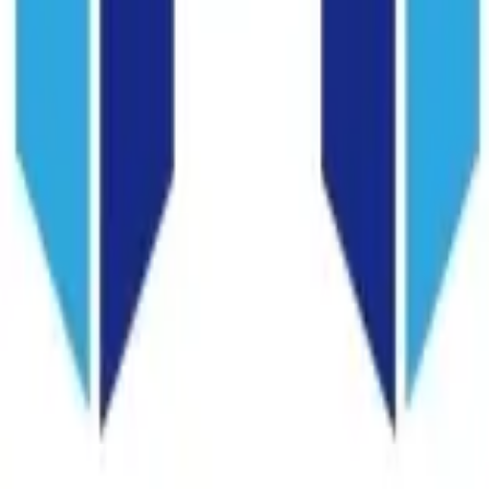
07-05
152
2026年西安邮电大学与英国伦敦城市大学合办商业信息技术硕
士毕业是什么要求？
07-05
141
MBA报名网
Copyright © 2015 重庆德才教育科技有限公司版权所有 渝ICP
备2020014617号-8
MBA报名网
我们是专注于MBA教育的信息平台,致力于为学员提供全面的
MBA项目信息和咨询服务。
zhouchun@mbaedux.com