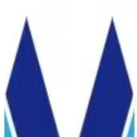
MBA报名网
首页
院校库
专本科
统考硕士
免联考硕士
博士
论文
关于我们
免费咨询
打开菜单
首页
MBA资讯
合办硕士其他资讯
2026年天津大学与英国雷丁大学合办可持续商业与绿色
金融硕士有入学考试吗？
2026年天津大学与英国雷丁大
学合办可持续商业与绿色金融