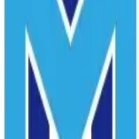
立即领取学习资料
专业的招生顾问为您提供一对一咨询服务
官方邮箱
zhouchun@mbaedux.com
微信咨询
扫码添加顾问
微信扫码添加顾问
立即申请
相关推荐
2026年广西民族大学与韩国首尔科学综合大学院大学人工智能
战略管理博士招生简章
06-28
345