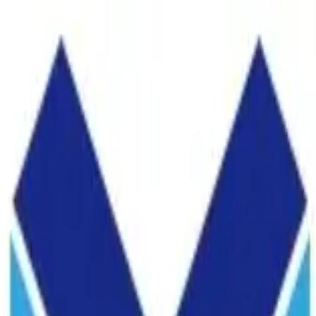
MBA报名网
首页
院校库
专本科
统考硕士
免联考硕士
博士
论文
关于我们
免费咨询
打开菜单
首页
MBA资讯
中国科学技术大学博士招生
2026年中国科学技术大学工商管理学术博士招生简章
2026年中国科学技术大学工商
管理学术博士招生简章
中国科学技术大学博士招生
博士招生资讯