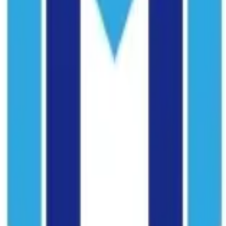
2026年哈尔滨工程大学与英国伦敦城市大学语言智能与全球战
略管理博士招生简章
06-28
288
2026年南方医科大学与葡萄牙ISCTE里斯本大学学院公共卫
生政策与管理博士招生简章
06-28
195
2026年南京航空航天大学与英国伦敦大学伯贝克学院管理科学
与工程博士招生简章
06-28
180
2026年东北财经大学与英国萨里大学工商管理博士招生简章
06-28
155