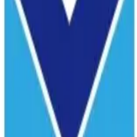
2026年06月28日
65
阅读
2026年中国科学技术大学工商管理学术博士招生简章一、院校
项目介绍中国科学技术大学，简称"中科大"，坐落于安徽省合
肥市，是中央直管、中国科学院直属的全国重点大学，由中科
院、教育部与安徽省重点共建，是国家"双一流"A类、"985工
程"、"211工程"重点建设高校，科研实力蜚声海内外。2026
年，中国科学技术大学管理学院博士研究生招生全面启动，涵
盖‌工商管理学（120200）、管理科学与工程（1201
# MBA资讯
分享至：
微信
微博
复制链接
上一篇
2026年合肥工业大学工商管理学术博士招生简章
下一篇
2026年东北电力大学工商管理硕士MBA招生简章