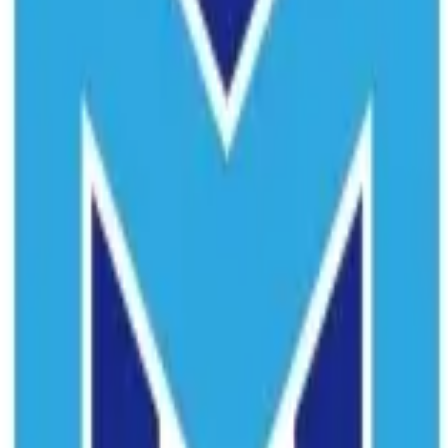
立即领取学习资料
专业的招生顾问为您提供一对一咨询服务
官方邮箱
zhouchun@mbaedux.com
微信咨询
扫码添加顾问
微信扫码添加顾问
立即申请
相关推荐
2026年广西民族大学与韩国首尔科学综合大学院大学人工智能
战略管理博士招生简章