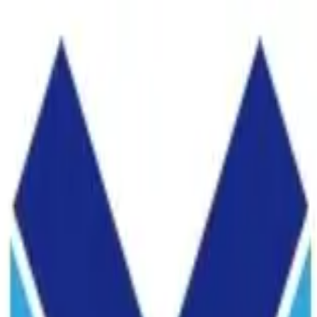
MBA报名网
首页
院校库
专本科
统考硕士
免联考硕士
博士
论文
关于我们
免费咨询
打开菜单
首页
MBA资讯
北京大学博士考核
2026年北京大学工商管理学术博士有入学考试吗？
2026年北京大学工商管理学术
博士有入学考试吗？
北京大学博士考核
博士其他资讯