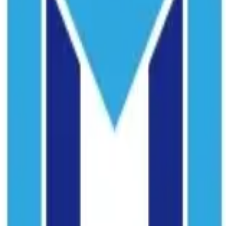
立即领取学习资料
专业的招生顾问为您提供一对一咨询服务
官方邮箱
zhouchun@mbaedux.com
微信咨询
扫码添加顾问
微信扫码添加顾问
立即申请
相关推荐
2026年兰州理工大学工商管理硕士MBA学费是多少？
07-05
48