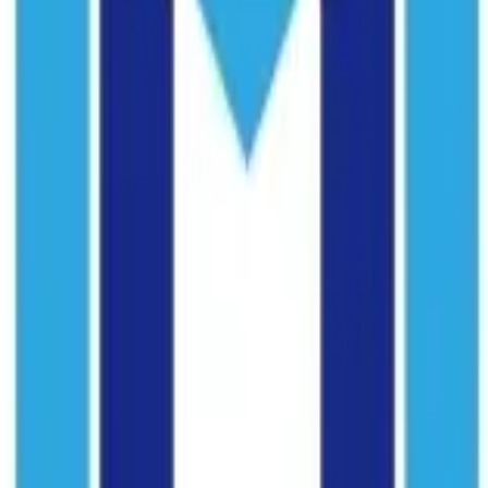
06-28
227
2026年哈尔滨工程大学与英国伦敦城市大学语言智能与全球战
略管理博士有入学考试吗？
06-28
195
2026年南方医科大学与葡萄牙ISCTE里斯本大学学院公共卫
生政策与管理博士有入学考试吗？
06-28
136
2026年南京航空航天大学与英国伦敦大学伯贝克学院管理科学
与工程博士有入学考试吗？
06-28
130
2026年东北财经大学与英国萨里大学工商管理博士有入学考试
吗？