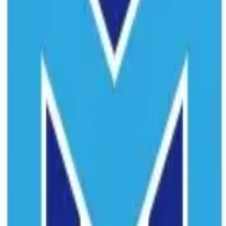
立即领取学习资料
专业的招生顾问为您提供一对一咨询服务
官方邮箱
zhouchun@mbaedux.com
微信咨询
扫码添加顾问
微信扫码添加顾问
立即申请
相关推荐
2026年广西民族大学与韩国首尔科学综合大学院大学人工智能
战略管理博士有入学考试吗？