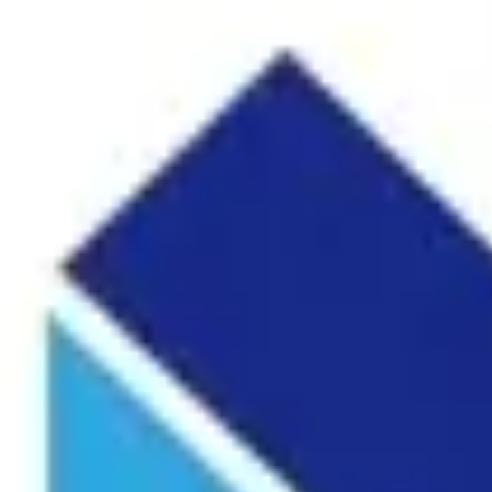
MBA报名网
首页
院校库
专本科
统考硕士
免联考硕士
博士
论文
关于我们
免费咨询
打开菜单
首页
MBA资讯
山东大学博士考核
2026年山东大学工商管理学术博士有入学考试吗？
2026年山东大学工商管理学术
山东大学博士考核
博士其他资讯
2026年06月28日
59
阅读