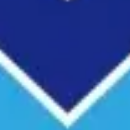
育部直属重点综合性大学、国家"双一流""985工程""211工程
笔试入学考试。这意味着考生无需参加全国统一的博士研究生入学考试