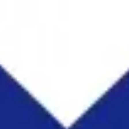
博士有入学考试吗？