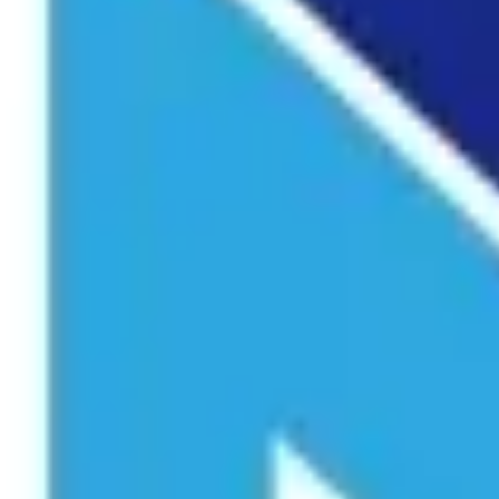
2026年山东大学工商管理学术博士入学考试详解山东大学作为教
120200）招生采用‌"申请-考核制"‌，而非传统的统一
织的综合考核来决定录取。但请注意，"
# MBA资讯
分享至：
微信
微博
复制链接
上一篇
2026年中国海洋大学工商管理学术博士有入学考试吗？
下一篇
2026年河北工业大学工商管理学术博士有入学考试吗？
立即领取学习资料
专业的招生顾问为您提供一对一咨询服务
官方邮箱
zhouchun@mbaedux.com