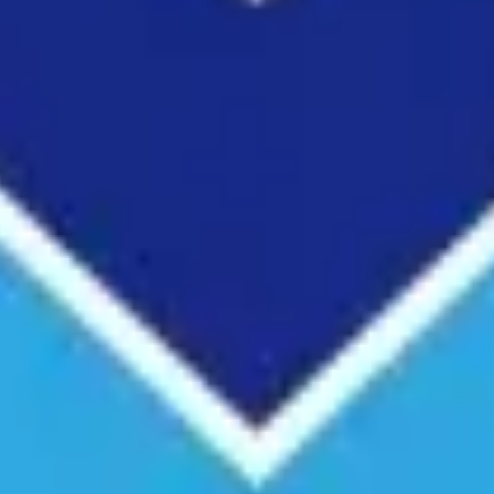
制入学澳门大学作为中国澳门唯一一所公立国际化综合性研究型大学，
获AACSB、AMBA等全球三大商学院认证的学院，商科实力对