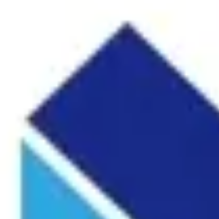
MBA报名网
首页
院校库
专本科
统考硕士
免联考硕士
博士
论文
关于我们
免费咨询
打开菜单
首页
MBA资讯
澳门大学博士考核
2026年澳门大学工商管理博士DBA有入学考试吗？
2026年澳门大学工商管理博士
澳门大学博士考核
博士其他资讯
2026年06月28日
65
阅读