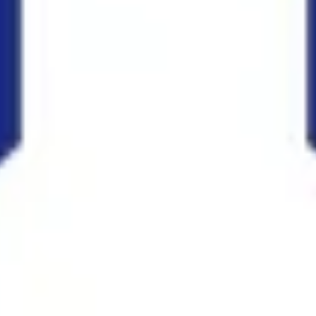
学与工程博士有入学考试吗？
吗？
20014617号-8
BA项目信息和咨询服务。
20014617号-8