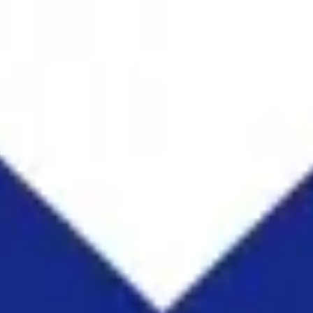
DBA有入学考试吗？