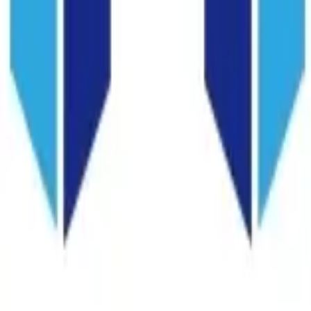
2026年西安邮电大学与英国伦敦城市大学合办商业信息技术硕
士招生简章
07-04
163
MBA报名网
Copyright © 2015 重庆德才教育科技有限公司版权所有 渝ICP
备2020014617号-8
MBA报名网
我们是专注于MBA教育的信息平台,致力于为学员提供全面的
MBA项目信息和咨询服务。
zhouchun@mbaedux.com
Copyright © 2015 重庆德才教育科技有限公司版权所有 渝ICP
备2020014617号-8