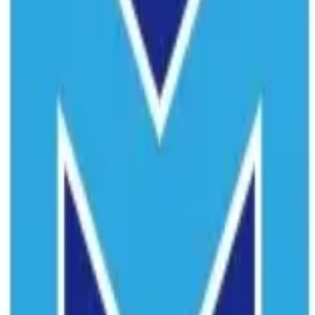
2026年北京工业大学工商管理硕士MBA学费是多少？
下一篇
2026年北京林业大学工商管理硕士MBA学费是多少？
立即领取学习资料
专业的招生顾问为您提供一对一咨询服务
官方邮箱
zhouchun@mbaedux.com
微信咨询
扫码添加顾问
微信扫码添加顾问
立即申请
相关推荐
2026年辽宁工程技术大学与俄罗斯乌拉尔联邦大学合办应用经