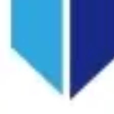
07-05
163
2026年复旦大学管理学院高级工商管理硕士EMBA学费是多少
07-05
176
2026年复旦大学国际金融学院高级工商管理硕士EMBA学费是
07-05
263
MBA报名网
Copyright © 2015 重庆德才教育科技有限公司版权所有 渝ICP备20
MBA报名网
我们是专注于MBA教育的信息平台,致力于为学员提供全面的M
zhouchun@mbaedux.com
Copyright © 2015 重庆德才教育科技有限公司版权所有 渝ICP备20