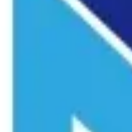
北京体育大学是全国重点院校、国家“211工程”重点建设大
拥有近百个室内外专业训练场馆，办学历史悠久、办学基础扎
经济与管理专业、数字体育经济管理方向班，长期引领国内体
# MBA资讯
分享至：
微信
微博
复制链接
上一篇
2026年北京联合大学工商管理硕士MBA学费是多少？
下一篇
2026年浙江大学与澳大利亚国立大学合办数字化转型与创业硕
立即领取学习资料
专业的招生顾问为您提供一对一咨询服务
官方邮箱
zhouchun@mbaedux.com