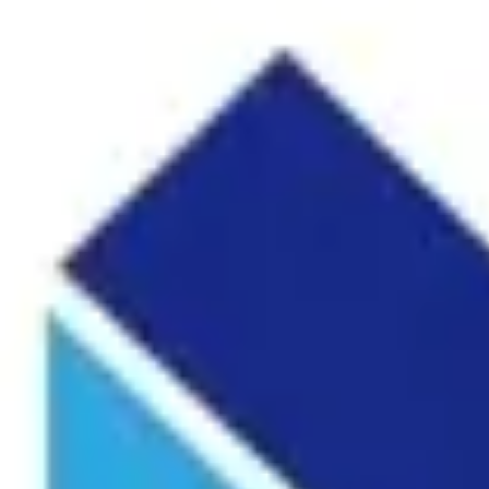
MBA报名网
首页
院校库
专本科
统考硕士
免联考硕士
博士
论文
关于我们
免费咨询
打开菜单
首页
MBA资讯
双证硕士招生资讯
2026年北京体育大学工商管理硕士MBA学费是多少？
2026年北京体育大学工商管理
双证硕士招生资讯
北京体育大学MBA招生
2026年07月04日
57
阅读