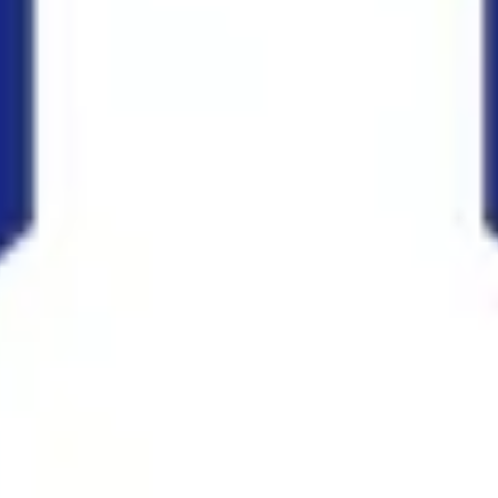
？
多少？
20014617号-8
BA项目信息和咨询服务。
20014617号-8