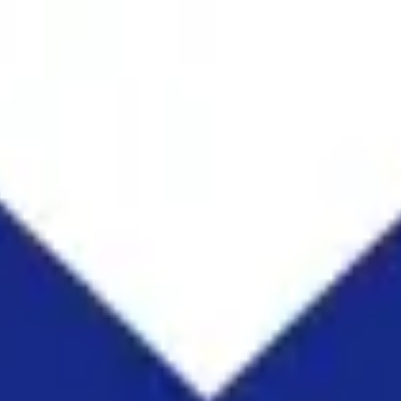
硕士MBA学费是多少？