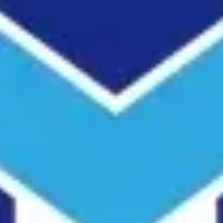
MBA）项目，是2002年经中华人民共和国教育部正式批准设
地区首个、也是目前唯一在办的经官方认证的中外合作MBA项目。
少？
是多少？