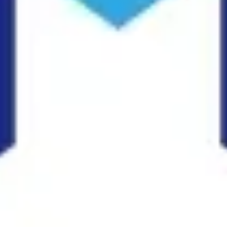
20014617号-8
BA项目信息和咨询服务。