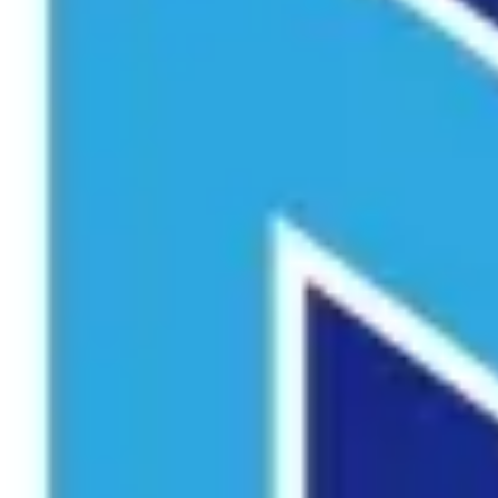
电子科技大学与美国韦伯斯特大学合作举办的工商管理硕士（i
相关平台查询核验，至今已有二十余年成熟办学历史，是中国西南
设高校，同时也是国家“双一流”建设A类高校，其经济与
# MBA资讯
分享至：
微信
微博
复制链接
上一篇
2026年华南理工大学工商管理学院工商管理硕士MBA学费是多
下一篇
2026年华南理工大学经济与金融学院工商管理硕士MBA学费
立即领取学习资料
专业的招生顾问为您提供一对一咨询服务
官方邮箱
zhouchun@mbaedux.com