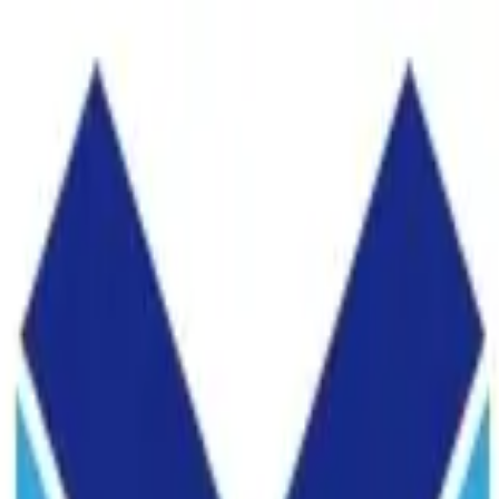
MBA报名网
首页
院校库
专本科
统考硕士
免联考硕士
博士
论文
关于我们
免费咨询
打开菜单
首页
MBA资讯
合办硕士其他资讯
2026年中国人民大学与加拿大女王大学合办金融学硕士
有入学考试吗？
2026年中国人民大学与加拿大
女王大学合办金融学硕士有入