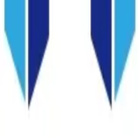
2026年西安邮电大学与英国伦敦城市大学合办商业信息技术硕
士毕业是什么要求？
07-05
136
MBA报名网
Copyright © 2015 重庆德才教育科技有限公司版权所有 渝ICP
备2020014617号-8
MBA报名网
我们是专注于MBA教育的信息平台,致力于为学员提供全面的
MBA项目信息和咨询服务。
zhouchun@mbaedux.com
Copyright © 2015 重庆德才教育科技有限公司版权所有 渝ICP
备2020014617号-8