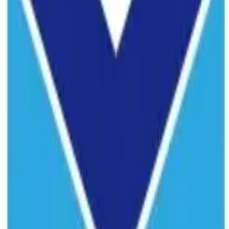
学考试吗？
合办硕士其他资讯
中国人民大学合办硕士考核
2026年07月04日
43
阅读
中国人民大学与加拿大女王大学合作举办的金融学硕士项目，
是2013年8月正式获得教育部批准的正规中外合作办学项目，
也是中国人民大学金融学科领域首个拿到官方批复的中外合作
办学硕士项目，项目批准书编号可在教育部涉外监管信息平台
公开查询，办学资质全程受两国教育主管部门监管。中方承办
院系是中国人民大学财政金融学院，作为新中国首个培养财政
金融领域高级人才的基地，该学院在教育部四轮学科评估中金
融学、应用经济学等
# MBA资讯
分享至：
微信
微博
复制链接
上一篇