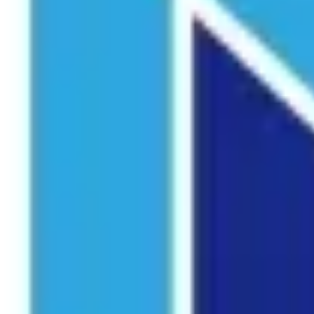
微信咨询
扫码添加顾问
微信扫码添加顾问
立即申请
相关推荐
2026年辽宁工程技术大学与俄罗斯乌拉尔联邦大学合办应用
07-05
140
2026年广西民族大学与韩国首尔科学综合大学院大学合办智
07-05
123
2026年云南农业大学与英国伍尔弗汉普顿大学合办项目管理硕