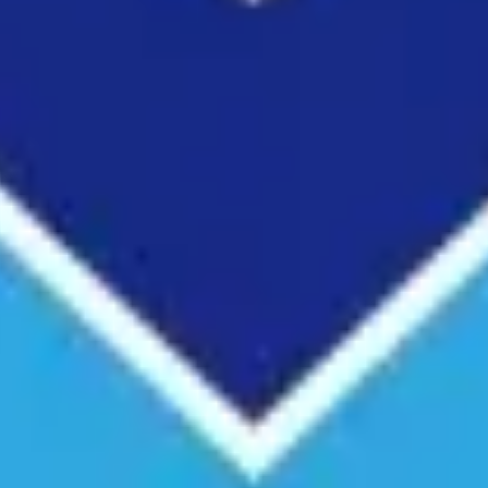
项目，是2013年正式获得中国教育部批准设立的正规中外合
22年还顺利通过了教育部组织的中外合作办学质量评估，是国内项
排名
社会、治理与可持续金融硕士有入学考试吗？