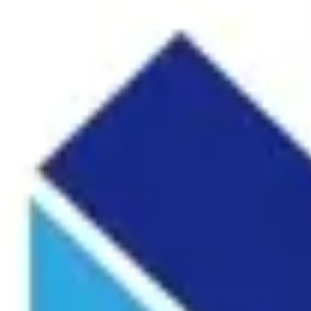
MBA报名网
首页
院校库
专本科
统考硕士
免联考硕士
博士
论文
关于我们
免费咨询
打开菜单
首页
MBA资讯
合办硕士其他资讯
2026年北京城市学院与英国华威大学合办项目管理硕士
2026年北京城市学院与英国
合办硕士其他资讯
北京城市学院合办硕士考核
2026年07月04日
61
阅读