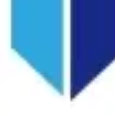
07-05
139
2026年云南财经大学与英国龙比亚大学合办信息科学硕士毕业
07-05
143
2026年西安邮电大学与英国伦敦城市大学合办商业信息技术硕
07-05
133
MBA报名网
Copyright © 2015 重庆德才教育科技有限公司版权所有 渝ICP备20
MBA报名网
我们是专注于MBA教育的信息平台,致力于为学员提供全面的M
zhouchun@mbaedux.com
Copyright © 2015 重庆德才教育科技有限公司版权所有 渝ICP备20