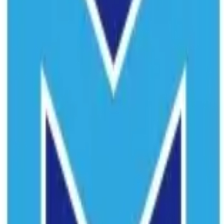
下一篇
2026年西北农林科技大学工商管理硕士MBA学费是多少？
立即领取学习资料
专业的招生顾问为您提供一对一咨询服务
官方邮箱
zhouchun@mbaedux.com
微信咨询
扫码添加顾问
微信扫码添加顾问
立即申请
相关推荐
2026年辽宁工程技术大学与俄罗斯乌拉尔联邦大学合办应用经
济学硕士毕业是什么要求？