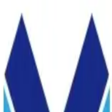
MBA报名网
首页
院校库
专本科
统考硕士
免联考硕士
博士
论文
关于我们
免费咨询
打开菜单
首页
MBA资讯
合办硕士其他资讯
2026年南开大学与澳大利亚弗林德斯大学合办国际经贸
关系硕士有入学考试吗？
2026年南开大学与澳大利亚弗
林德斯大学合办国际经贸关系