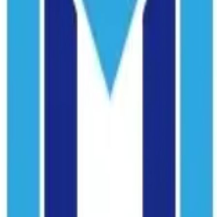
济学硕士毕业是什么要求？
07-05
146
2026年广西民族大学与韩国首尔科学综合大学院大学合办智能
金融硕士毕业是什么要求？
07-05
130
2026年云南农业大学与英国伍尔弗汉普顿大学合办项目管理硕
士毕业是什么要求？
07-05
145
2026年云南财经大学与英国龙比亚大学合办信息科学硕士毕业
是什么要求？
07-05
149