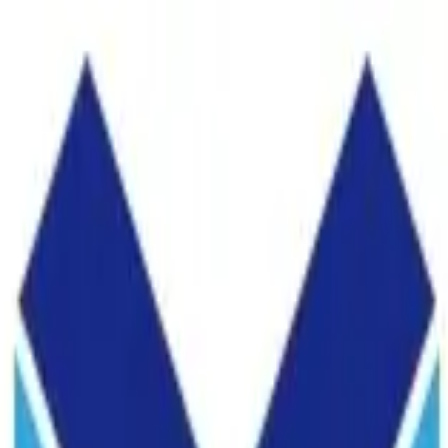
MBA报名网
首页
院校库
专本科
统考硕士
免联考硕士
博士
论文
关于我们
免费咨询
打开菜单
首页
MBA资讯
合办硕士其他资讯
2026年东华大学与加拿大卡尔顿大学合办MBA有入学考
试吗？
2026年东华大学与加拿大卡尔
顿大学合办MBA有入学考试