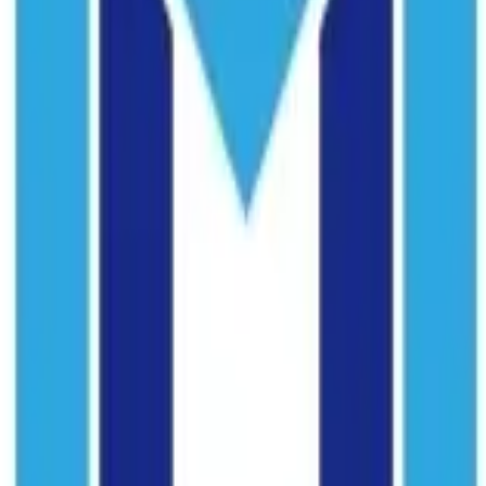
济学硕士毕业是什么要求？
07-05
150
2026年广西民族大学与韩国首尔科学综合大学院大学合办智能
金融硕士毕业是什么要求？
07-05
136
2026年云南农业大学与英国伍尔弗汉普顿大学合办项目管理硕
士毕业是什么要求？
07-05
152
2026年云南财经大学与英国龙比亚大学合办信息科学硕士毕业
是什么要求？
07-05
153