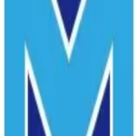
2026年天津财经大学工商管理硕士MBA学费是多少？
下一篇
2026年澳门城市大学MBA招生简章
立即领取学习资料
专业的招生顾问为您提供一对一咨询服务
官方邮箱
zhouchun@mbaedux.com
微信咨询
扫码添加顾问
微信扫码添加顾问
立即申请
相关推荐
2026年辽宁工程技术大学与俄罗斯乌拉尔联邦大学合办应用经