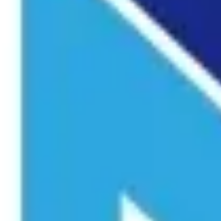
同济大学与加拿大阿尔伯塔大学合作举办的商业分析专业硕士学
查，属于合规办学、官方备案的外国硕士学位教育层次，项目批准书编
济发展战略，依托两校百年办学底蕴与学科优势
# MBA资讯
分享至：
微信
微博
复制链接
上一篇
2026年天津理工大学工商管理硕士MBA学费是多少？
下一篇
2026年澳门理工大学MBA招生简章
立即领取学习资料
专业的招生顾问为您提供一对一咨询服务
官方邮箱
zhouchun@mbaedux.com