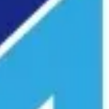
批复的中外合作办学硕士项目，办学资质在教育部涉外监管网可
年12月31日。该项目立足数字经济时代发展大势，响应国家数字经