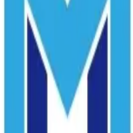
06-28
43
同济大学博士考核
1
篇
1
2026年同济大学工商管理学术博士有入学考试吗？
06-28
49
博士招生资讯
1
篇
1
2026年同济大学工商管理学术博士招生简章
06-28
43