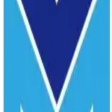
上课地点
上海
上课方式
全日制
学费标准
40000
相关文章
共
4
篇
同济大学博士招生
1
篇
1
2026年同济大学工商管理学术博士招生简章