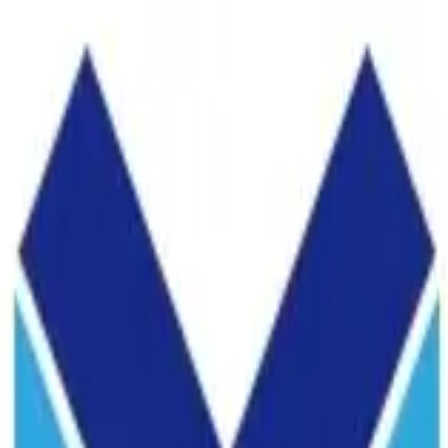
MBA报名网
首页
院校库
专本科
统考硕士
免联考硕士
博士
论文
关于我们
免费咨询
打开菜单
国内双证博士
合肥工业大学
工商管理博士
合肥工业大学工商管理学术博士学科历史积淀深厚，2024年通
过AACSB国际认证，依托工科优势深度融合现代管理理论与
新一代信息技术，设六大优势研究方向，汇聚顶尖师资，面向
国家战略培养信息时代的高端管理研究人才。
立即申请咨询
学制时长
4年