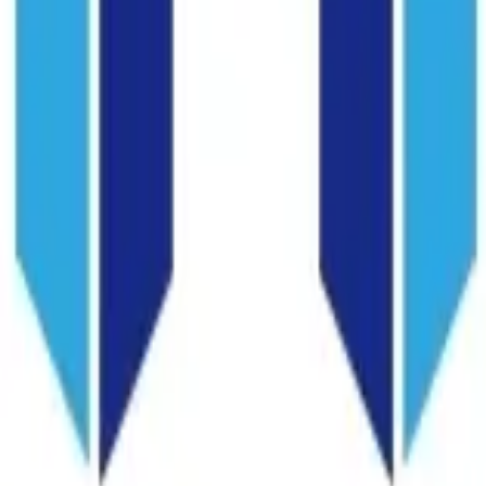
博士其他资讯
1
篇
1
2026年合肥工业大学工商管理学术博士有入学考试吗？
06-28
39
MBA报名网
Copyright © 2015 重庆德才教育科技有限公司版权所有 渝ICP
备2020014617号-8
MBA报名网
我们是专注于MBA教育的信息平台,致力于为学员提供全面的
MBA项目信息和咨询服务。
zhouchun@mbaedux.com