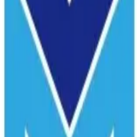
上课地点
安徽
上课方式
全日制
学费标准
40000
相关文章
共
4
篇
合肥工业大学博士招生
1
篇
1
2026年合肥工业大学工商管理学术博士招生简章