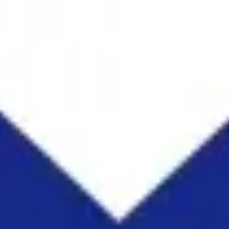
经济及管理、企业管理、财务管理、旅游管理四个研究方向，拥