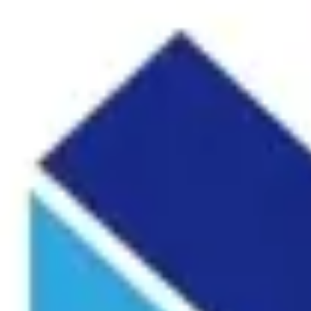
MBA报名网
首页
院校库
专本科
统考硕士
免联考硕士
博士
论文
关于我们
免费咨询
打开菜单
国内双证博士
青岛大学
工商管理博士
青岛大学工商管理学2024年获批一级学科博士点，下设技术
育。
立即申请咨询
学制时长
4年
上课地点