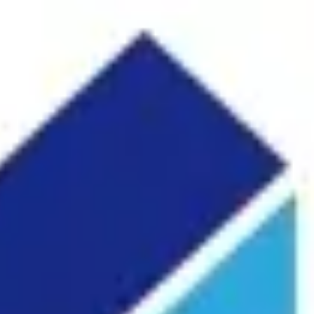
有完整本硕博培养体系，聚焦学术创新与高层次商科研究人才培