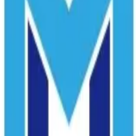
06-28
68
香港中文大学博士招生
1
篇
1
2026年香港中文大学工商管理博士DBA招生简章
06-28
83
博士招生资讯
1
篇
1
2026年香港中文大学工商管理博士DBA招生简章