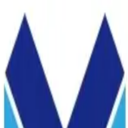
MBA报名网
首页
院校库
专本科
统考硕士
免联考硕士
博士
论文
关于我们
免费咨询
打开菜单
香港澳门博士
香港中文大学
工商管理博士
香港中文大学工商管理博士（DBA）项目依托顶尖商学院深
厚学术积淀，面向资深商界领袖与行业决策者，融合中西前沿
商学智慧与本土实践，助力学员将丰富管理经验升维为系统性
学术成果，打造汇聚各领域领军者的高端生态，培育兼具全球
视野与社会担当的新时代商业思想引领者。
立即申请咨询
学制时长