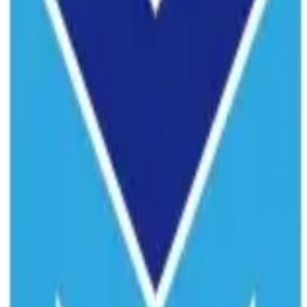
3年
上课地点
香港
上课方式
在职
学费标准
40000
相关文章
共
4
篇
香港中文大学博士考核
1
篇
1
2026年香港中文大学工商管理博士DBA有入学考试吗？