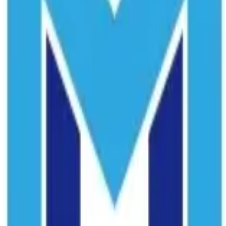
06-28
55
香港城市大学博士招生
1
篇
1
2026年香港城市大学工商管理博士DBA招生简章
06-28
114
博士招生资讯
1
篇
1
2026年香港城市大学工商管理博士DBA招生简章