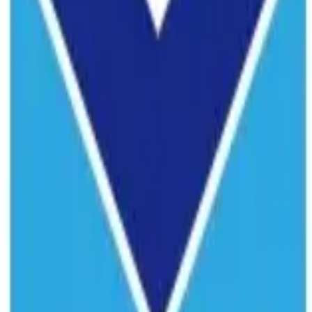
学制时长
3年
上课地点
贵州
上课方式
全日制
学费标准
40000
相关文章
共
4
篇
贵州大学合办博士招生
1
篇
1