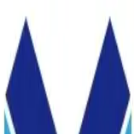
MBA报名网
首页
院校库
专本科
统考硕士
免联考硕士
博士
论文
关于我们
免费咨询
打开菜单
中外合作硕士
复旦大学
美国圣路易斯华盛顿大学
EMBA
复旦大学与美国圣路易斯华盛顿大学联合创办的国内首个获批
国际合作EMBA项目，由两校顶尖师资联合授课，融合全球前
沿管理理论与中国商业实践，在权威排名中屡获全球前列，培
养兼具本土洞察与全球视野的高端商业领袖。
立即申请咨询