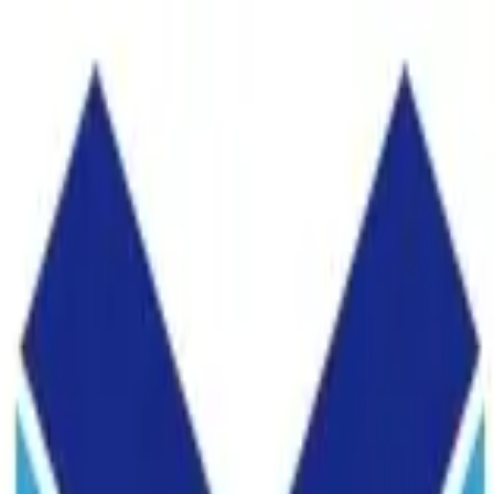
MBA报名网
首页
院校库
专本科
统考硕士
免联考硕士
博士
论文
关于我们
免费咨询
打开菜单
中外合作硕士
西安邮电大学
英国伦敦城市大学商业信息技
术硕士
该项目是经教育部正式批准的中英合办硕士，依托两校信息学
科与商科优势，融合中外优质课程体系，全程国内培养，毕业
可获英国伦敦城市大学商业信息技术硕士学位。
立即申请咨询
学制时长