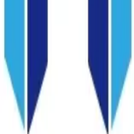
西安邮电大学合办硕士毕业
1
篇
1
2026年西安邮电大学与英国伦敦城市大学合办商业信息技术硕
士毕业是什么要求？
07-05
136
MBA报名网
Copyright © 2015 重庆德才教育科技有限公司版权所有 渝ICP
备2020014617号-8
MBA报名网
我们是专注于MBA教育的信息平台,致力于为学员提供全面的
MBA项目信息和咨询服务。