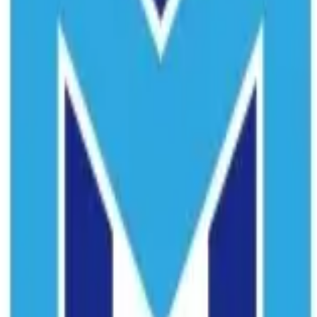
香港岭南大学博士招生
01
2026年香港岭南大学工商管理博士DBA招生简章
2026/06/28
76
博士招生资讯
01
2026年香港岭南大学工商管理博士DBA招生简章
2026/06/28
76