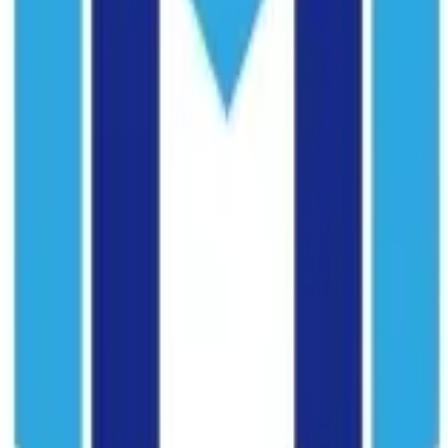
2026/06/28
194
博士其他资讯
01
2026年南方医科大学与葡萄牙ISCTE里斯本大学学院公共卫
生政策与管理博士有入学考试吗？
2026/06/28
143
对
南方医科大学
感兴趣？
预约专业顾问一对一咨询
立即咨询
MBA报名网