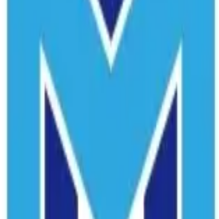
2026/06/28
194
南方医科大学合办博士考核
01
2026年南方医科大学与葡萄牙ISCTE里斯本大学学院公共卫
生政策与管理博士有入学考试吗？
2026/06/28
143
博士招生资讯
01
2026年南方医科大学与葡萄牙ISCTE里斯本大学学院公共卫
生政策与管理博士招生简章