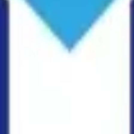
管理硕士有入学考试吗？
管理硕士毕业是什么要求？