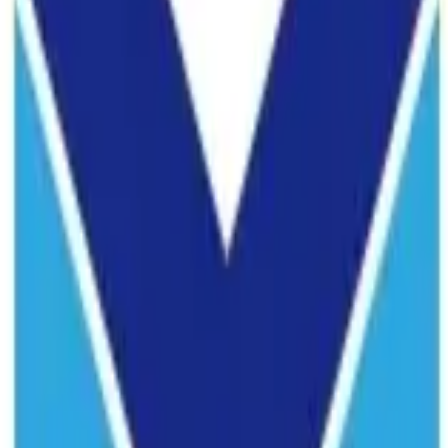
华北电力大学工商管理学术博士依托学院深厚的能源经管积
淀，拥有博士后流动站支撑，聚焦能源电力与双碳领域的特色
管理研究，培养兼具理论深度与行业创新能力的高级经管人
才。
4年
40000
工商管理硕士MBA
MBA
北京信息科技大学MBA依托学校信息科技学科优势，打造"数
智特色MBA"，面向信息产业与智能制造，培养兼具管理理
论、信息素养、创新精神与国际化视野的高层次应用型管理人
才，主要方向涵盖数智营销、智慧运营、数字创新及中小企业
数字化转型等。
2年
105000