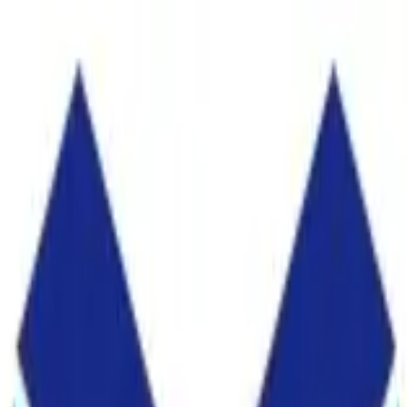
MBA报名网
首页
院校库
专本科
统考硕士
免联考硕士
博士
论文
关于我们
免费咨询
打开菜单
华北电力大学
北京
2
个项目
4
篇资讯
MBA 项目
国内双证博士
工商管理博士