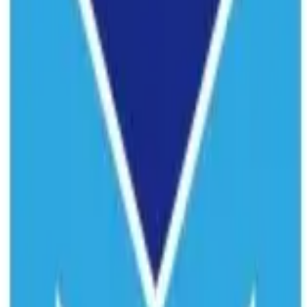
相关资讯
双证硕士招生资讯
01
2026年华北电力大学工商管理硕士MBA学费是多少？
2026/07/04
77
华北电力大学MBA招生
01
2026年华北电力大学工商管理硕士MBA学费是多少？