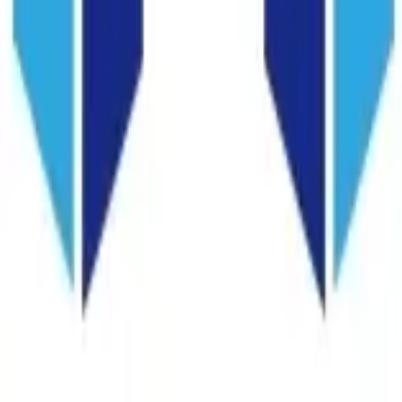
对
福州大学
感兴趣？
预约专业顾问一对一咨询
立即咨询
MBA报名网
Copyright © 2015 重庆德才教育科技有限公司版权所有 渝ICP
备2020014617号-8
MBA报名网
我们是专注于MBA教育的信息平台,致力于为学员提供全面的
MBA项目信息和咨询服务。
zhouchun@mbaedux.com
Copyright © 2015 重庆德才教育科技有限公司版权所有 渝ICP
备2020014617号-8