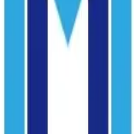
06-28
232
2026年哈尔滨工程大学与英国伦敦城市大学语言智能与全球战
略管理博士有入学考试吗？
06-28
197
2026年南方医科大学与葡萄牙ISCTE里斯本大学学院公共卫
生政策与管理博士有入学考试吗？
06-28
136
2026年南京航空航天大学与英国伦敦大学伯贝克学院管理科学
与工程博士有入学考试吗？
06-28
132
2026年东北财经大学与英国萨里大学工商管理博士有入学考试
吗？