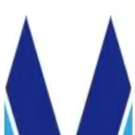
MBA报名网
首页
院校库
专本科
统考硕士
免联考硕士
博士
论文
关于我们
免费咨询
打开菜单
首页
MBA资讯
天津大学博士考核
2026年天津大学工商管理学术博士有入学考试吗？
2026年天津大学工商管理学术
博士有入学考试吗？
天津大学博士考核
博士其他资讯