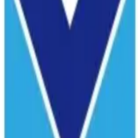
2026年06月28日
48
阅读
2026年天津大学工商管理学术博士入学考试全面解析院校项目
介绍天津大学管理与经济学部作为国内管理学科的重镇，其工
商管理学术型博士研究生招生历来备受瞩目。2026年，该学部
面向全国招收学术型博士研究生，采用"申请—审核"与多元考
核相结合的选拔模式，分为秋季学期和春季学期两个批次进
行。招生专业涵盖工商管理、公共管理等方向，基本学习年限
为4年，学费标准按照学校统一规定执行。天津大学构建了完
善的研究生多元
# MBA资讯
分享至：
微信
微博
复制链接
上一篇
2026年天津财经大学工商管理学术博士有入学考试吗？
下一篇
2026年南开大学工商管理学术博士有入学考试吗？