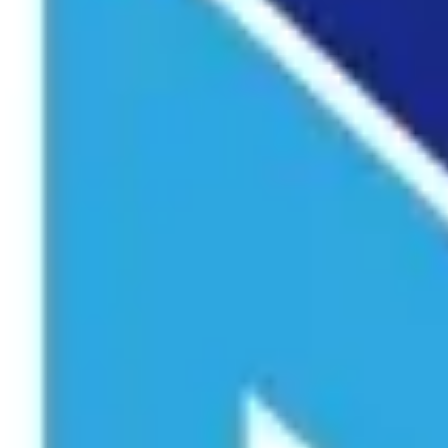
天津财经大学工商管理学科作为该校的王牌学科之一，在教育
管理、公司治理、技术经济及管理三个二级学科博士点，同时
战略、公司战略与技术创新、可持续供应链运营、绿色治理与
# MBA资讯
分享至：
微信
微博
复制链接
上一篇
2026年河北工业大学工商管理学术博士有入学考试吗？
下一篇
2026年天津大学工商管理学术博士有入学考试吗？
立即领取学习资料
专业的招生顾问为您提供一对一咨询服务
官方邮箱
zhouchun@mbaedux.com