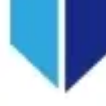
06-28
143
2026年南京航空航天大学与英国伦敦大学伯贝克学院管理科
06-28
136
2026年东北财经大学与英国萨里大学工商管理博士有入学考试
06-28
145
MBA报名网
Copyright © 2015 重庆德才教育科技有限公司版权所有 渝ICP备20
MBA报名网
我们是专注于MBA教育的信息平台,致力于为学员提供全面的M
zhouchun@mbaedux.com
Copyright © 2015 重庆德才教育科技有限公司版权所有 渝ICP备20