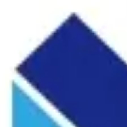
MBA报名网
首页
院校库
专本科
统考硕士
免联考硕士
博士
论文
关于我们
免费咨询
打开菜单
首页
MBA资讯
天津财经大学博士考核
2026年天津财经大学工商管理学术博士有入学考试吗？
2026年天津财经大学工商管
天津财经大学博士考核
博士其他资讯
2026年06月28日
98
阅读