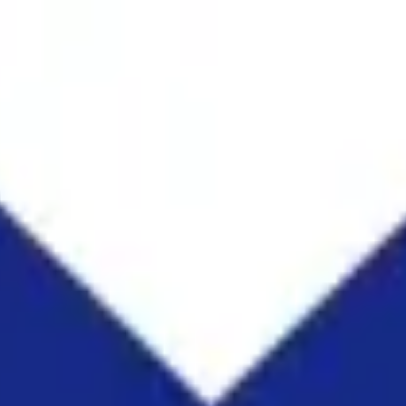
理学术博士有入学考试吗？