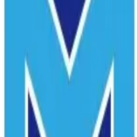
章
07-04
62
合办硕士其他资讯
2
篇
1
2026年北京城市学院与英国华威大学合办项目管理硕士毕业是
什么要求？
07-05
38
2
2026年北京城市学院与英国华威大学合办项目管理硕士有入学
考试吗？
07-04
62