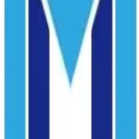
北京城市学院合办硕士招生
1
篇
1
2026年北京城市学院与英国华威大学合办项目管理硕士招生简
章
07-04
62
北京城市学院合办硕士考核
1
篇
1
2026年北京城市学院与英国华威大学合办项目管理硕士有入学
考试吗？
07-04
62