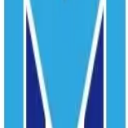
中国科学技术大学MBA招生
01
2026年中国科学技术大学工商管理硕士MBA学费是多少？
2026/07/04
70
02
2026年中国科学技术大学工商管理硕士MBA招生简章
2026/06/27
83
中国科学技术大学EMBA招生
01
2026年中国科学技术大学高级工商管理硕士EMBA招生简章