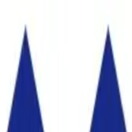
MBA报名网
首页
院校库
专本科
统考硕士
免联考硕士
博士
论文
关于我们
免费咨询
打开菜单
中国科学技术大学
安徽
3
个项目
5
篇资讯
MBA 项目
国内双证博士
工商管理博士