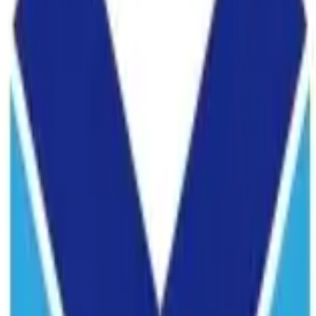
中科大工商管理学术博士依托学院深厚科研积淀，聚焦创新创
业、战略管理、人力资源、市场营销、财会等核心方向，融合
国际前沿方法与中国企业实践，培养能产出原创管理思想的高
层次研究与产业服务人才。
4年
40000
高级工商管理硕士EMBA
EMBA
中国科学技术大学是国务院学位办批准的全国第二批开设
EMBA项目的院校，也是安徽唯一获准开设该项目的院校，依
托学校前沿科技优势打造“科技+商学”特色，面向产业领军人
才与企业高层，培养兼具全球视野、创新能力与社会责任的复
合型卓越管理者。
3年
480000/550000