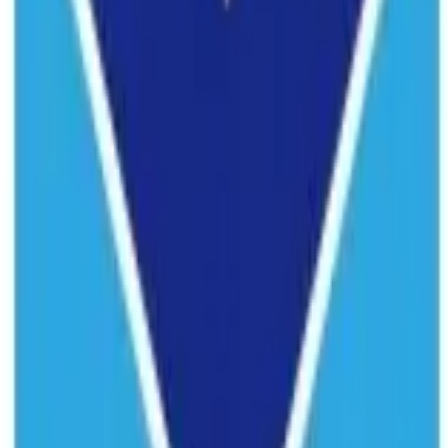
工商管理硕士MBA
MBA
中国科大MBA始于1998年，C9高校、AACSB/AMBA/QS五星
认证，专业学位教育A档。以"科技+管理"为核心基因，培养
明辨政策、明通管理、明识科技、明晓资本的企业家与职业经
理人，已累计培养超万名中高级管理人才。
2.5年/3年/3年/3年/3年
250000/300000/380000/380000/380000
相关资讯
双证硕士招生资讯