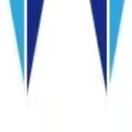
对
中国科学技术大学
感兴趣？
预约专业顾问一对一咨询
立即咨询
MBA报名网
Copyright © 2015 重庆德才教育科技有限公司版权所有 渝ICP
备2020014617号-8
MBA报名网
我们是专注于MBA教育的信息平台,致力于为学员提供全面的
MBA项目信息和咨询服务。
zhouchun@mbaedux.com
Copyright © 2015 重庆德才教育科技有限公司版权所有 渝ICP